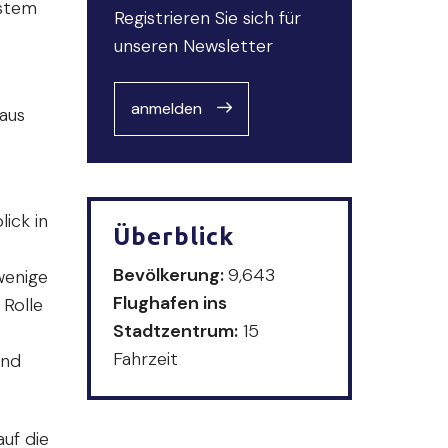
ystem
Registrieren Sie sich für
unseren Newsletter
anmelden
aus
ick in
Überblick
Bevölkerung:
9,643
wenige
Flughafen ins
 Rolle
Stadtzentrum:
15
Fahrzeit
und
uf die