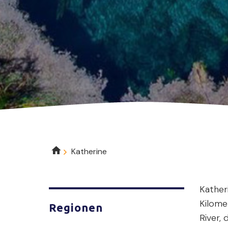
Breadcrumb
Katherine
Kather
Kilome
Regionen
River,