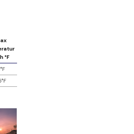
ax
ratur
h °F
1°F
5°F