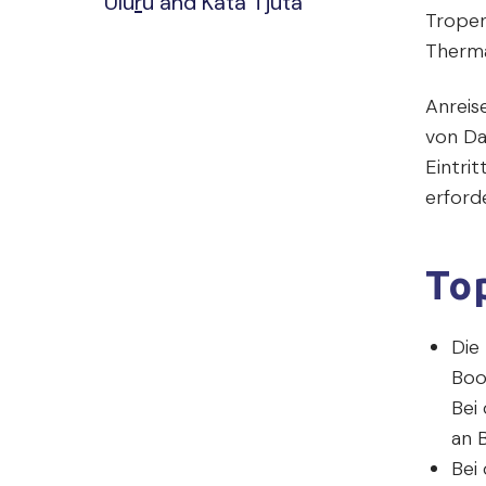
Ulu
r
u and Kata Tjuta
Tropen 
Therma
Anreise
von Da
Eintrit
erforde
Top
Die
Boo
Bei
an 
Bei