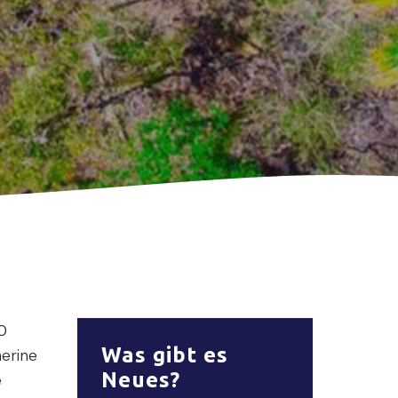
0
Was gibt es
herine
Neues?
e