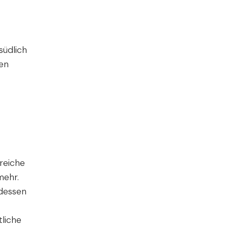
südlich
den
reiche
mehr.
ndessen
tliche