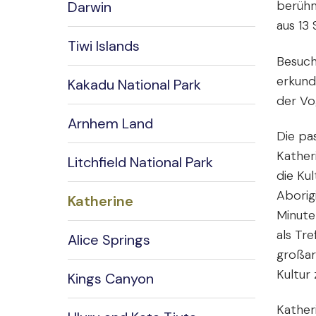
berühm
Darwin
aus 13 
Tiwi Islands
Besuch
erkund
Kakadu National Park
der Vo
Arnhem Land
Die pa
Kather
Litchfield National Park
die Ku
Aborig
Katherine
Minuten
als Tre
Alice Springs
großar
Kultur
Kings Canyon
Kather