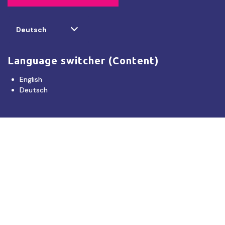
Select
Deutsch
your
language
Language switcher (Content)
English
Deutsch
Haftungsausschluss:
Tourism NT stellt Produktlisten zur Verfügung, die es Reiseveranstaltern und
Verbrauchern erleichtern, Produkte oder Dienstleistungen direkt miteinander zu
verbinden und zu buchen. Tourism NT billigt, zertifiziert oder garantiert nicht die
Qualität der von Dritten oder deren Beauftragten angebotenen Produkte und
Dienstleistungen. Treffen Sie Ihre eigene Entscheidung über die Zuverlässigkeit der
Informationen und die Eignung, den Zustand und die Rechtmäßigkeit der
angebotenen Dienstleistung oder des Produkts. Tourism NT übernimmt keinerlei
Haftung in Bezug auf Produkteinträge, verlinkte Seiten oder getätigte Buchungen.